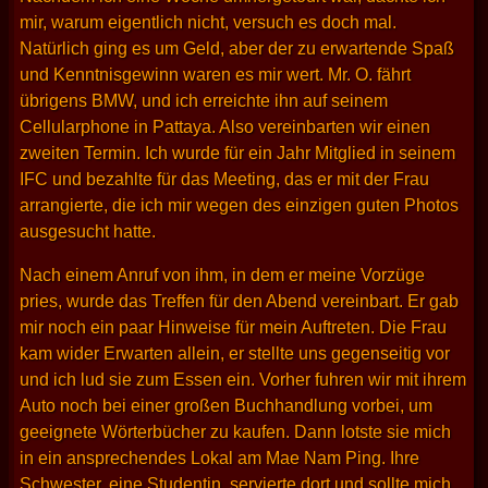
mir, warum eigentlich nicht, versuch es doch mal.
Natürlich ging es um Geld, aber der zu erwartende Spaß
und Kenntnisgewinn waren es mir wert. Mr. O. fährt
übrigens BMW, und ich erreichte ihn auf seinem
Cellularphone in Pattaya. Also vereinbarten wir einen
zweiten Termin. Ich wurde für ein Jahr Mitglied in seinem
IFC und bezahlte für das Meeting, das er mit der Frau
arrangierte, die ich mir wegen des einzigen guten Photos
ausgesucht hatte.
Nach einem Anruf von ihm, in dem er meine Vorzüge
pries, wurde das Treffen für den Abend vereinbart. Er gab
mir noch ein paar Hinweise für mein Auftreten. Die Frau
kam wider Erwarten allein, er stellte uns gegenseitig vor
und ich lud sie zum Essen ein. Vorher fuhren wir mit ihrem
Auto noch bei einer großen Buchhandlung vorbei, um
geeignete Wörterbücher zu kaufen. Dann lotste sie mich
in ein ansprechendes Lokal am Mae Nam Ping. Ihre
Schwester, eine Studentin, servierte dort und sollte mich