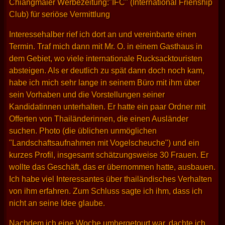
Chiangmaier Werbezeitung:"IFC" (International Frienship
Club) für seriöse Vermittlung
Interessehalber rief ich dort an und vereinbarte einen
Termin. Traf mich dann mit Mr. O. in einem Gasthaus in
dem Gebiet, wo viele internationale Rucksacktouristen
absteigen. Als er deutlich zu spät dann doch noch kam,
habe ich mich sehr lange in seinem Büro mit ihm über
sein Vorhaben und die Vorstellungen seiner
Kandidatinnen unterhalten. Er hatte ein paar Ordner mit
Offerten von Thailänderinnen, die einen Ausländer
suchen. Photo (die üblichen unmöglichen
"Landschaftsaufnahmen mit Vogelscheuche") und ein
kurzes Profil, insgesamt schätzungsweise 30 Frauen. Er
wollte das Geschäft, das er übernommen hatte, ausbauen.
Ich habe viel Interessantes über thailändisches Verhalten
von ihm erfahren. Zum Schluss sagte ich ihm, dass ich
nicht an seine Idee glaube.
Nachdem ich eine Woche umhergetourt war, dachte ich