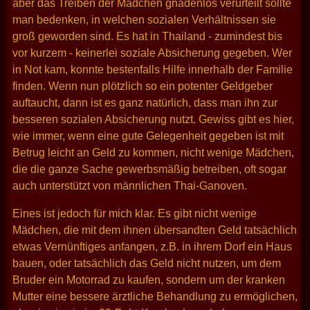
aber das Treiben der Mädchen gnadenlos verurteilt sollte
man bedenken, in welchen sozialen Verhältnissen sie
groß geworden sind. Es hat in Thailand - zumindest bis
vor kurzem - keinerlei soziale Absicherung gegeben. Wer
in Not kam, konnte bestenfalls Hilfe innerhalb der Familie
finden. Wenn nun plötzlich so ein potenter Geldgeber
auftaucht, dann ist es ganz natürlich, dass man ihn zur
besseren sozialen Absicherung nutzt. Gewiss gibt es hier,
wie immer, wenn eine gute Gelegenheit gegeben ist mit
Betrug leicht an Geld zu kommen, nicht wenige Mädchen,
die die ganze Sache gewerbsmäßig betreiben, oft sogar
auch unterstützt von männlichen Thai-Ganoven.
Eines ist jedoch für mich klar. Es gibt nicht wenige
Mädchen, die mit dem ihnen übersandten Geld tatsächlich
etwas Vernünftiges anfangen, z.B. in ihrem Dorf ein Haus
bauen, oder tatsächlich das Geld nicht nutzen, um dem
Bruder ein Motorrad zu kaufen, sondern um der kranken
Mutter eine bessere ärztliche Behandlung zu ermöglichen,