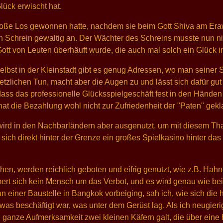
lück erwischt hat.
große Los gewonnen hatte, nachdem sie beim Gott Shiva am Eraw
 Schrein gewaltig an. Der Wächter des Schreins musste nun ni
t von Leuten überhäuft wurde, die auch mal solch ein Glück in 
elbst in der Kleinstadt gibt es genug Adressen, wo man seiner 
etzlichen Tun, macht aber die Augen zu und lässt sich dafür gut
ass das professionelle Glücksspielgeschäft fest in den Händen 
at die Bezahlung wohl nicht zur Zufriedenheit der "Paten" gekl
wird in den Nachbarländern aber ausgenutzt, um mit diesem Th
sich direkt hinter der Grenze ein großes Spielkasino hinter d
hen, werden reichlich geboten und eifrig genutzt, wie z.B. Ha
ert sich kein Mensch um das Verbot, und es wird genau wie beim
n einer Baustelle in Bangkok vorbeiging, sah ich, wie sich di
s beschäftigt war, was unter dem Gerüst lag. Als ich neugieri
 ganze Aufmerksamkeit zwei kleinen Käfern galt, die über eine 