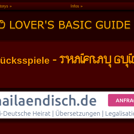
torys
Infos
- THAIFRAU GUI
lücksspiele