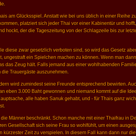
de.
hais am Glücksspiel. Anstatt wie bei uns üblich in einer Reihe 
 kommen, platziert sich jeder Thai vor einer Kabinentür und hoff
nd hockt, der die Tageszeitung von der Schlagzeile bis zur letz
 diese zwar gesetzlich verboten sind, so wird das Gesetz aber 
utzt, ungestraft ein Spielchen machen zu können. Wenn man d
 das Zeug hält. Falls jemand aus einer wohlhabenden Familie 
m die Trauergäste auszunehmen.
sondern wird zumindest seine Freunde entsprechend bewirten. A
t man eben 3.000 Baht gewonnen und niemand kommt auf die Id
auptsache, alle haben Sanuk gehabt, und - für Thais ganz wichti
st.
f die Männer beschränkt. Schon manche mit einer Thaifrau in 
eren Gesellschaft sich seine Frau so wohlfühlt, um einen ausge
 kürzester Zeit zu verspielen. In diesem Fall kann dann nur di