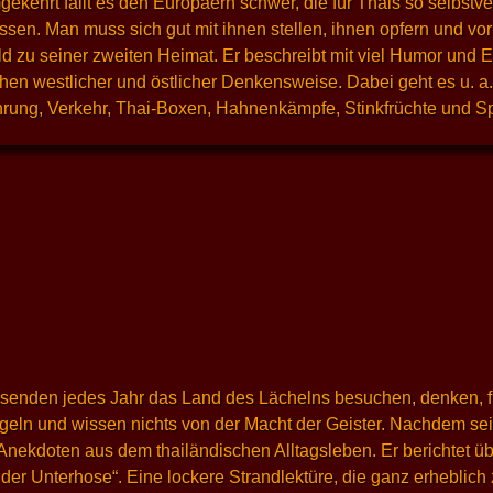
ehrt fällt es den Europäern schwer, die für Thais so selbstver
en. Man muss sich gut mit ihnen stellen, ihnen opfern und vor
 zu seiner zweiten Heimat. Er beschreibt mit viel Humor und
chen westlicher und östlicher Denkensweise. Dabei geht es u. 
ehrung, Verkehr, Thai-Boxen, Hahnenkämpfe, Stinkfrüchte und 
senden jedes Jahr das Land des Lächelns besuchen, denken, fü
egeln und wissen nichts von der Macht der Geister. Nachdem se
 Anekdoten aus dem thailändischen Alltagsleben. Er berichtet ü
der Unterhose“. Eine lockere Strandlektüre, die ganz erheblic