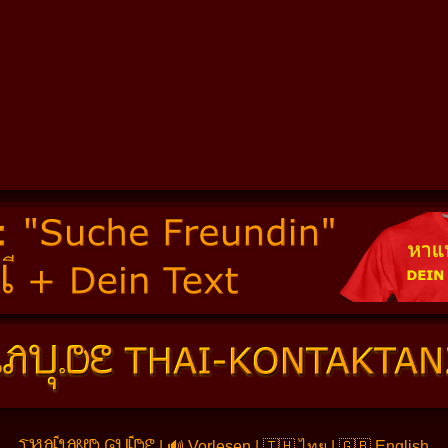
THAILAND GUIDE
|
🔊 Vorlesen
|
🇹🇭 ไทย
|
🇬🇧 English