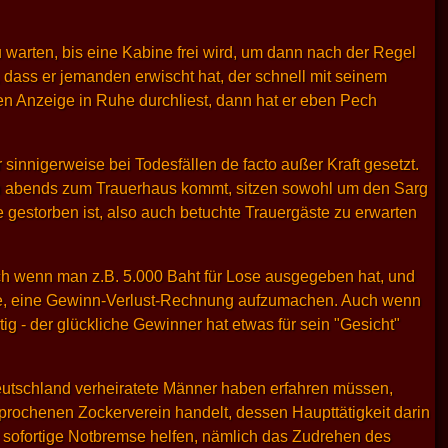
zu warten, bis eine Kabine frei wird, um dann nach der Regel
t, dass er jemanden erwischt hat, der schnell mit seinem
ten Anzeige in Ruhe durchliest, dann hat er eben Pech
sinnigerweise bei Todesfällen de facto außer Kraft gesetzt.
ann abends zum Trauerhaus kommt, sitzen sowohl um den Sarg
gestorben ist, also auch betuchte Trauergäste zu erwarten
uch wenn man z.B. 5.000 Baht für Lose ausgegeben hat, und
ee, eine Gewinn-Verlust-Rechnung aufzumachen. Auch wenn
g - der glückliche Gewinner hat etwas für sein "Gesicht"
Deutschland verheiratete Männer haben erfahren müssen,
sprochenen Zockerverein handelt, dessen Haupttätigkeit darin
e sofortige Notbremse helfen, nämlich das Zudrehen des