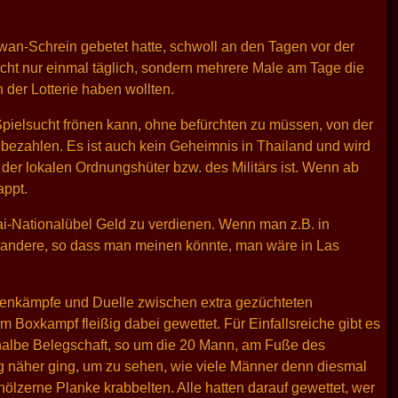
an-Schrein gebetet hatte, schwoll an den Tagen vor der
cht nur einmal täglich, sondern mehrere Male am Tage die
der Lotterie haben wollten.
Spielsucht frönen kann, ohne befürchten zu müssen, von der
 bezahlen. Es ist auch kein Geheimnis in Thailand und wird
der lokalen Ordnungshüter bzw. des Militärs ist. Wenn ab
appt.
ai-Nationalübel Geld zu verdienen. Wenn man z.B. in
as andere, so dass man meinen könnte, man wäre in Las
hnenkämpfe und Duelle zwischen extra gezüchteten
 Boxkampf fleißig dabei gewettet. Für Einfallsreiche gibt es
e halbe Belegschaft, so um die 20 Mann, am Fuße des
g näher ging, um zu sehen, wie viele Männer denn diesmal
hölzerne Planke krabbelten. Alle hatten darauf gewettet, wer