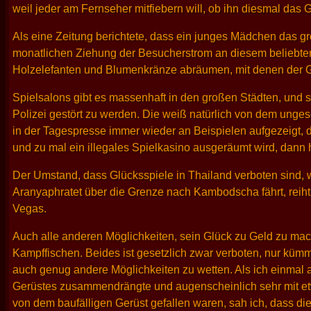
weil jeder am Fernseher mitfiebern will, ob ihn diesmal das G
Als eine Zeitung berichtete, dass ein junges Mädchen das 
monatlichen Ziehung der Besucherstrom an diesem beliebten
Holzelefanten und Blumenkränze abräumen, mit denen der Got
Spielsalons gibt es massenhaft in den großen Städten, und s
Polizei gestört zu werden. Die weiß natürlich von dem unges
in der Tagespresse immer wieder an Beispielen aufgezeigt, d
und zu mal ein illegales Spielkasino ausgeräumt wird, dann h
Der Umstand, dass Glücksspiele in Thailand verboten sind, 
Aranyaphratet über die Grenze nach Kambodscha fährt, reiht 
Vegas.
Auch alle anderen Möglichkeiten, sein Glück zu Geld zu mac
Kampffischen. Beides ist gesetzlich zwar verboten, nur kümm
auch genug andere Möglichkeiten zu wetten. Als ich einmal a
Gerüstes zusammendrängte und augenscheinlich sehr mit etwa
von dem baufälligen Gerüst gefallen waren, sah ich, dass die