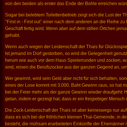
von den beiden als erster das Ende der Bohle erreichen wür
Sogar bei belebtem Toilettenbetrieb zeigt sich die Lust der T
"First in - First out" einer nach dem anderen an die Reihe zu
Geschäft fertig wird. Wenn aber auf dem stillen Örtchen jema
gehabt.
Wenn auch wegen der Leidenschaft der Thais für Glücksspiele
Ist jemand im Dorf gestorben, so wird die Gelegenheit gen
herum wie auch vor dem Haus Spielerrunden und zocken, was
sind, reisen die Berufszocker aus der ganzen Gegend an, u
Wer gewinnt, wird sein Geld aber nicht für sich behalten, 
eines der Lose kommt mit 3.000. Baht Gewinn raus, so ha
bei der Feier mehr als der ganze Gewinn wieder draufgeht: H
getan, indem er gezeigt hat, dass er ein freigiebiger Mensch i
Die Zock-Leidenschaft der Thais ist aber keineswegs nur au
dass es sich bei der fröhlichen kleinen Thai-Gemeinde, in d
besteht, die mühsam erarbeiteten Einkünfte der Ehemänner in