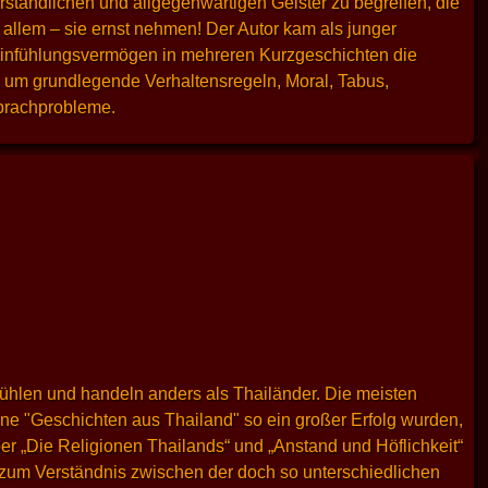
ständlichen und allgegenwärtigen Geister zu begreifen, die
 allem – sie ernst nehmen! Der Autor kam als junger
 Einfühlungsvermögen in mehreren Kurzgeschichten die
a. um grundlegende Verhaltensregeln, Moral, Tabus,
Sprachprobleme.
hlen und handeln anders als Thailänder. Die meisten
ine "Geschichten aus Thailand" so ein großer Erfolg wurden,
ber „Die Religionen Thailands“ und „Anstand und Höflichkeit“
h zum Verständnis zwischen der doch so unterschiedlichen