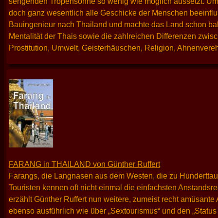
sengenden Tropensonne so wenig wie möglich aussetzt. Umgek
doch ganz wesentlich alle Geschicke der Menschen beeinfluss
Bauingenieur nach Thailand und machte das Land schon bald
Mentalität der Thais sowie die zahlreichen Differenzen zwis
Prostitution, Umwelt, Geisterhäuschen, Religion, Ahnenver
FARANG in THAILAND von Günther Ruffert
Farangs, die Langnasen aus dem Westen, die zu Hunderttau
Touristen kennen oft nicht einmal die einfachsten Anstandsr
erzählt Günther Ruffert nun weitere, zumeist recht amüsante
ebenso ausführlich wie über „Sextourismus“ und den „Status 